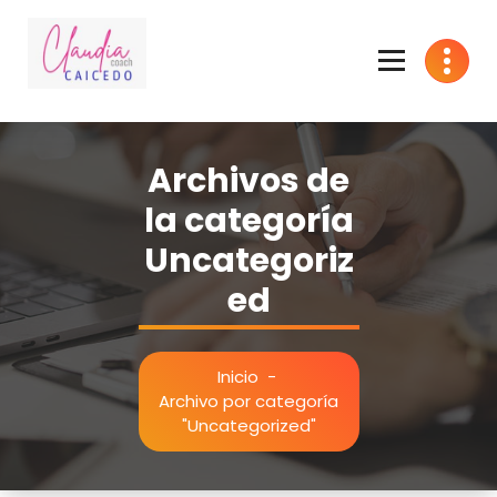
Saltar
al
contenido
Bienvenidos a una nueva era
Archivos de
la categoría
Uncategoriz
ed
Inicio
-
Archivo por categoría
"Uncategorized"